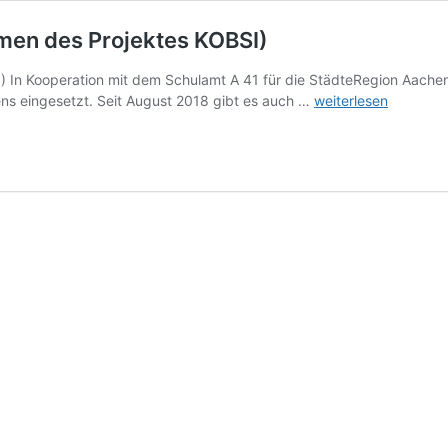
hmen des Projektes KOBSI)
I) In Kooperation mit dem Schulamt A 41 für die StädteRegion Aach
Inklusionsassistenz
ns eingesetzt. Seit August 2018 gibt es auch …
weiterlesen
an
der
SGS
(im
Rahmen
des
Projektes
KOBSI)